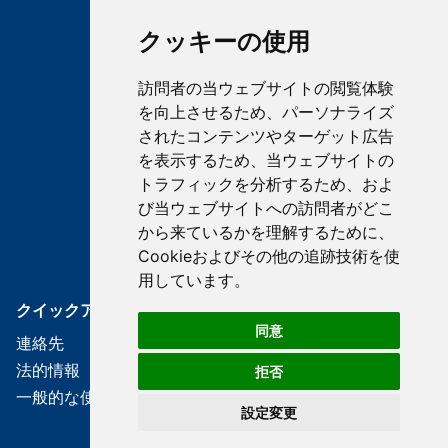
クッキーの使用
訪問者の当ウェブサイトの閲覧体験
を向上させるため、パーソナライズ
されたコンテンツやターゲット広告
Halle du Midi
を表示するため、当ウェブサイトの
トラフィックを分析するため、およ
20 rue Francois-Joseph Bosio
98000
Monaco
び当ウェブサイトへの訪問者がどこ
+377 97 97 66 33
から来ているかを理解するために、
Cookieおよびその他の追跡技術を使
用しています。
クイックアクセス
同意
連絡先
法的情報
拒否
一般的な使用条件
設定変更
Conception & réalisation par
Media & Events